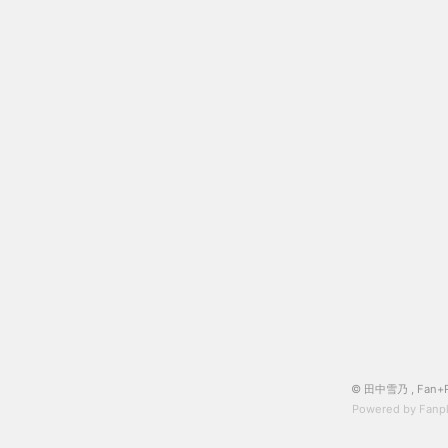
© 田中雪乃 ,
Fan+
Powered by Fanpl